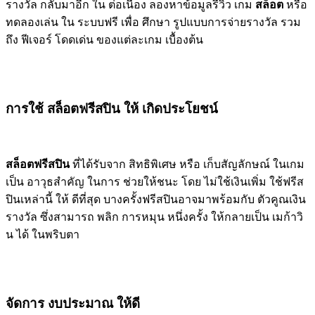
รางวัล กลับมาอีก ใน ต่อเนื่อง ลองหาข้อมูลรีวิว เกม
สล็อต
หรือ
ทดลองเล่น ใน ระบบฟรี เพื่อ ศึกษา รูปแบบการจ่ายรางวัล รวม
ถึง ฟีเจอร์ โดดเด่น ของแต่ละเกม เบื้องต้น
การใช้ สล็อตฟรีสปิน ให้ เกิดประโยชน์
สล็อตฟรีสปิน
ที่ได้รับจาก สิทธิพิเศษ หรือ เก็บสัญลักษณ์ ในเกม
เป็น อาวุธสำคัญ ในการ ช่วยให้ชนะ โดย ไม่ใช้เงินเพิ่ม ใช้ฟรีส
ปินเหล่านี้ ให้ ดีที่สุด บางครั้งฟรีสปินอาจมาพร้อมกับ ตัวคูณเงิน
รางวัล ซึ่งสามารถ พลิก การหมุน หนึ่งครั้ง ให้กลายเป็น เมก้าวิ
น ได้ ในพริบตา
จัดการ งบประมาณ ให้ดี