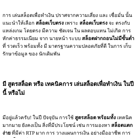
การ เล่นสล็อตเพื่อทำเงิน ปราศจากความเสี่ยง และ เชื่อมั่น นั้น
แนะนำให้เลือก
สล็อตเว็บตรง
เพราะ
สล็อตเว็บตรง
จะ ตรงกับ
แหล่งเกม โดยตรง มีความ ชัดเจน ใน ผลตอบแทน ไม่เกิด การ
หักค่าธรรมเนียม จาก นายหน้า ระบบ
สล็อตฝากถอนไม่มีขั้นต่ำ
ที่ รวดเร็ว พร้อมทั้ง มี มาตรฐานความปลอดภัยที่ดี ในการ เก็บ
รักษาข้อมูล ของ นักเดิมพัน
มี สูตรสล็อต หรือ เทคนิคการ เล่นสล็อตเพื่อทำเงิน ในปี
นี้ หรือไม่
มีอยู่แล้วครับ! ในปี ปัจจุบัน การใช้
สูตรสล็อต
พร้อมทั้ง
เทคนิค
มากมาย ยังคงเป็น สิ่งที่มีประโยชน์ เช่น การมองหา
สล็อตแตก
ง่าย
ที่มีค่า RTP มาก การ วางแผนการเงิน อย่างมืออาชีพ การ