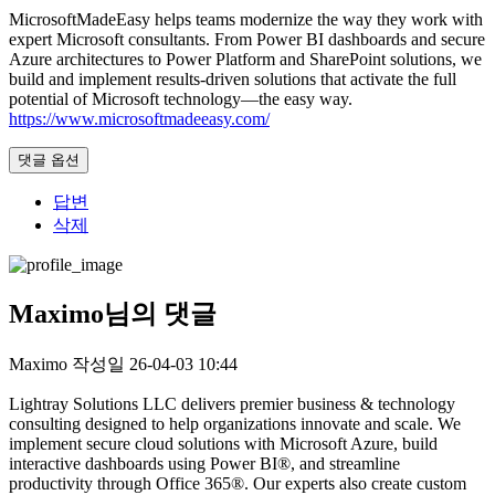
MicrosoftMadeEasy helps teams modernize the way they work with
expert Microsoft consultants. From Power BI dashboards and secure
Azure architectures to Power Platform and SharePoint solutions, we
build and implement results-driven solutions that activate the full
potential of Microsoft technology—the easy way.
https://www.microsoftmadeeasy.com/
댓글 옵션
답변
삭제
Maximo님의 댓글
Maximo
작성일
26-04-03 10:44
Lightray Solutions LLC delivers premier business & technology
consulting designed to help organizations innovate and scale. We
implement secure cloud solutions with Microsoft Azure, build
interactive dashboards using Power BI®, and streamline
productivity through Office 365®. Our experts also create custom