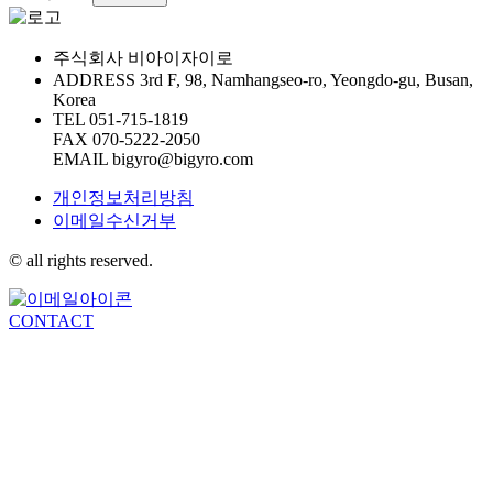
주식회사 비아이자이로
ADDRESS
3rd F, 98, Namhangseo-ro, Yeongdo-gu, Busan,
Korea
TEL
051-715-1819
FAX
070-5222-2050
EMAIL
bigyro@bigyro.com
개인정보처리방침
이메일수신거부
© all rights reserved.
CONTACT