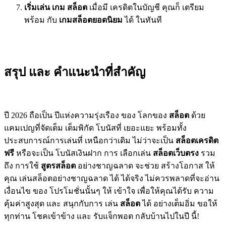
เริ่มเล่น เกม
สล็อต
เมื่อมี เครดิตในบัญชี คุณก็ เตรียม
พร้อม กับ
เกมสล็อตยอดนิยม
ได้ ในทันที
สรุป และ คำแนะนำที่สำคัญ
ปี 2026 ถือเป็น ปีแห่งความรุ่งเรือง ของ โลกของ
สล็อต
ด้วย
แคมเปญที่จัดเต็ม เต็มพิกัด โบนัสที่ เยอะแยะ พร้อมทั้ง
ประสบการณ์การเล่นที่ เหนือกว่าเดิม ไม่ว่าจะเป็น
สล็อตเครดิต
ฟรี
หรือจะเป็น โบนัสเงินฝาก การ เลือกเล่น
สล็อตเว็บตรง
รวม
ถึง การใช้
สูตรสล็อต
อย่างชาญฉลาด จะช่วย สร้างโอกาส ให้
คุณ เล่นสล็อตอย่างชาญฉลาด ได้ ได้จริง ไม่ควรพลาดที่จะอ่าน
เงื่อนไข ของ โปรโมชั่นนั้นๆ ให้ เข้าใจ เพื่อให้คุณได้รับ ความ
คุ้มค่าสูงสุด และ สนุกกับการ เล่น
สล็อต
ได้ อย่างเต็มอิ่ม ขอให้
ทุกท่าน โชคเข้าข้าง และ รับแจ็กพอต กลับบ้านไปในปี นี้!