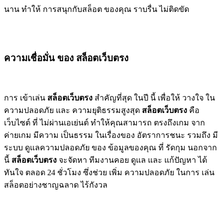
นาน ทำให้ การสนุกกับสล็อต ของคุณ ราบรื่น ไม่ติดขัด
ความเชื่อมั่น ของ สล็อตเว็บตรง
การ เข้าเล่น
สล็อตเว็บตรง
สำคัญที่สุด ในปี นี้ เพื่อให้ วางใจ ใน
ความปลอดภัย และ ความยุติธรรมสูงสุด
สล็อตเว็บตรง
คือ
เว็บไซต์ ที่ ไม่ผ่านเอเย่นต์ ทำให้คุณสามารถ ตรงถึงเกม จาก
ค่ายเกม มีความ เป็นธรรม ในเรื่องของ อัตราการชนะ รวมถึง มี
ระบบ ดูแลความปลอดภัย ของ ข้อมูลของคุณ ที่ รัดกุม นอกจาก
นี้
สล็อตเว็บตรง
จะจัดหา ทีมงานคอย ดูแล และ แก้ปัญหา ได้
ทันใจ ตลอด 24 ชั่วโมง ซึ่งช่วย เพิ่ม ความปลอดภัย ในการ เล่น
สล็อตอย่างชาญฉลาด ไร้กังวล