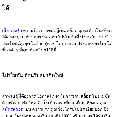
ได้
เ
พื่อ
รองรับ
ความต้องการของ ผู้เล่น สล็อต ทุกระดับ เว็บสล็อต
ได้มาตรฐาน ต่าง พยายามมอบ โปรโมชั่นที่ น่าสนใจ และ มี
ประโยชน์สูงสุด ในปี ล่าสุด เราได้รวบรวม ประเภทของโปรโม
ชั่น เด่นๆ ที่คุณ ต้องมี มาไว้ที่นี่
โปรโมชั่น ต้อนรับสมาชิกใหม่
สำหรับ ผู้ที่ต้องการ โอกาสใหม่ๆ ในการเล่น
สล็อต
โปรโมชั่น
ต้อนรับสมาชิกใหม่ จัดเป็น ก้าวแรกที่ยอดเยี่ยม เพียงแค่คุณ
สมัครสล็อต
เป็น คราวแรก คุณก็จะได้รับโบนัส เยี่ยมยอด ซึ่ง
อาจมาในรูปแบบของ เงินฝากเพิ่ม100% หรืออาจจะ ได้รับ เงิน