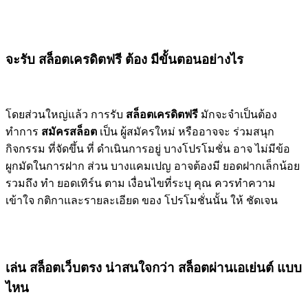
จะรับ สล็อตเครดิตฟรี ต้อง มีขั้นตอนอย่างไร
โดยส่วนใหญ่แล้ว การรับ
สล็อตเครดิตฟรี
มักจะจำเป็นต้อง
ทำการ
สมัครสล็อต
เป็น ผู้สมัครใหม่ หรืออาจจะ ร่วมสนุก
กิจกรรม ที่จัดขึ้น ที่ ดำเนินการอยู่ บางโปรโมชั่น อาจ ไม่มีข้อ
ผูกมัดในการฝาก ส่วน บางแคมเปญ อาจต้องมี ยอดฝากเล็กน้อย
รวมถึง ทำ ยอดเทิร์น ตาม เงื่อนไขที่ระบุ คุณ ควรทำความ
เข้าใจ กติกาและรายละเอียด ของ โปรโมชั่นนั้น ให้ ชัดเจน
เล่น สล็อตเว็บตรง น่าสนใจกว่า สล็อตผ่านเอเย่นต์ แบบ
ไหน